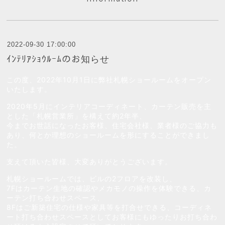
2022-09-30 17:00:00
ｲﾝﾃﾘｱｼｮｳﾙｰﾑのお知らせ
この度、2022年10月1日に弊社札幌ショールームをオープン
いたします。
2020年5月にインテリアコーディネート、カーテン販売を主
とした「札幌営業所」を構えて約2年半、
今までお世話になったお客様、住宅会社様、業者様のご協力も
あり、何とか理想のショールームを形にすることができまし
た。
支えて頂いた皆様、大変ありがとうございます。
札幌ショールームでは、ビルの2フロアを改装し、
7Fはカーテン生地の確認やメカモノの操作を体験できる、カ
ーテン打ち合わせスペース、
8Fはご新築住宅の仕様や家具等を打合せできる、コーディネ
ート打ち合わせスペースとしてお客様にもゆったりお打ち合わ